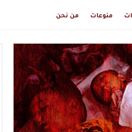
ات
منوعات
من نحن