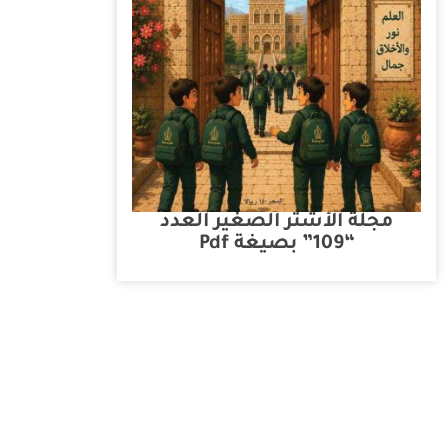
مجلة الأشتر الصغير العدد
“109” بصيغة Pdf