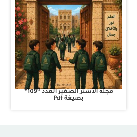
مجلة الأشتر الصغير العدد “109”
بصيغة Pdf