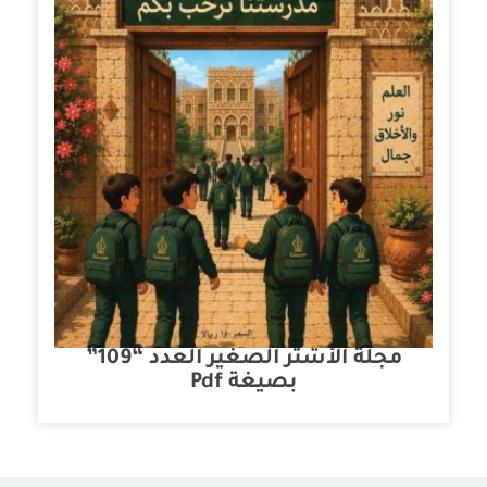
مجلة الأشتر الصغير العدد “109”
بصيغة Pdf