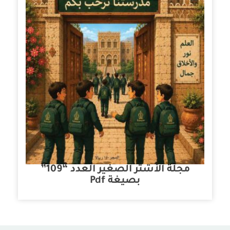
مجلة الأشتر الصغير العدد “109”
بصيغة Pdf