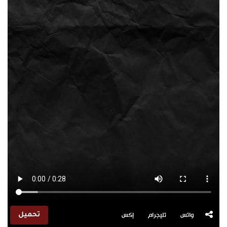
واتس
تليجرام
إكس
تحميل