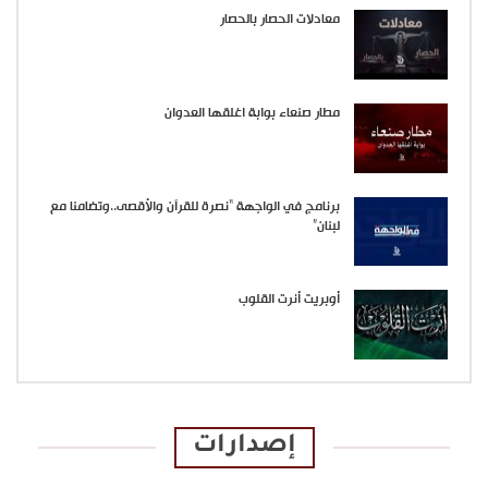
معادلات الحصار بالحصار
مطار صنعاء بوابة اغلقها العدوان
برنامج في الواجهة “نصرة للقرآن والأقصى..وتضامنا مع
لبنان”
أوبريت أنرت القلوب
إصدارات