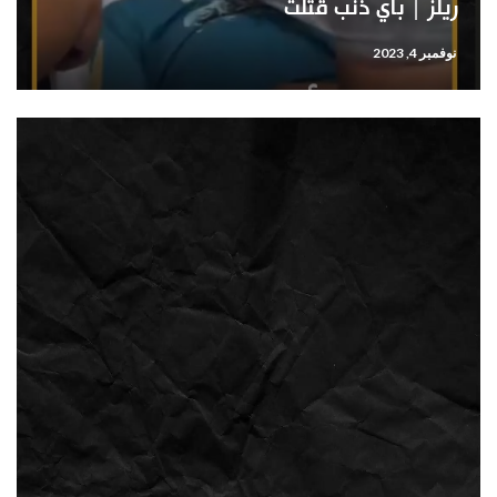
ريلز | بأي ذنب قتلت
نوفمبر 4, 2023