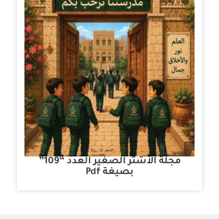
مجلة الأشتر الصغير العدد “109”
بصيغة Pdf