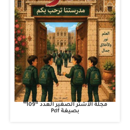
مجلة الأشتر الصغير العدد “109”
بصيغة Pdf