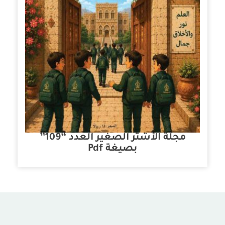
مجلة الأشتر الصغير العدد “109”
بصيغة Pdf