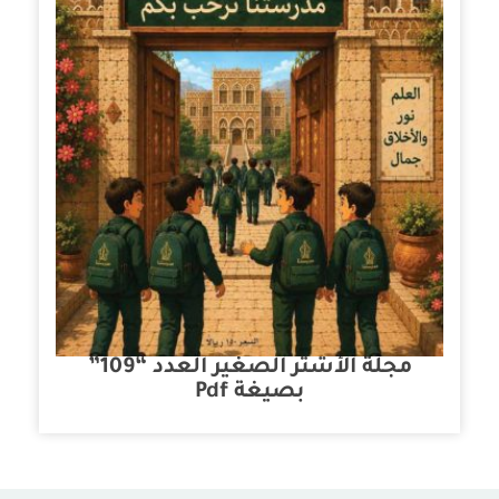
مجلة الأشتر الصغير العدد “109”
بصيغة Pdf