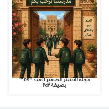
مجلة الأشتر الصغير العدد “109”
بصيغة Pdf