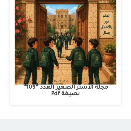
مجلة الأشتر الصغير العدد “109”
بصيغة Pdf