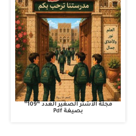
مجلة الأشتر الصغير العدد “109”
بصيغة Pdf