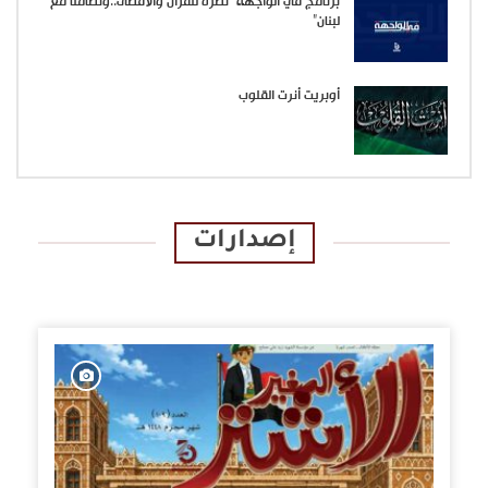
برنامج في الواجهة “نصرة للقرآن والأقصى..وتضامنا مع
لبنان”
أوبريت أنرت القلوب
إصدارات
الإصدارات