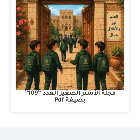
مجلة الأشتر الصغير العدد “109”
بصيغة Pdf