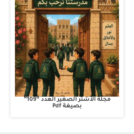
مجلة الأشتر الصغير العدد “109”
بصيغة Pdf