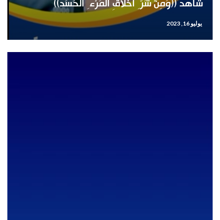
شاهد ((وَمِنْ شَرِّ أَخلاقِ المَرْءِ الحَسَد))
يوليو 16, 2023