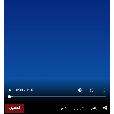
واتس
تليجرام
إكس
تحميل