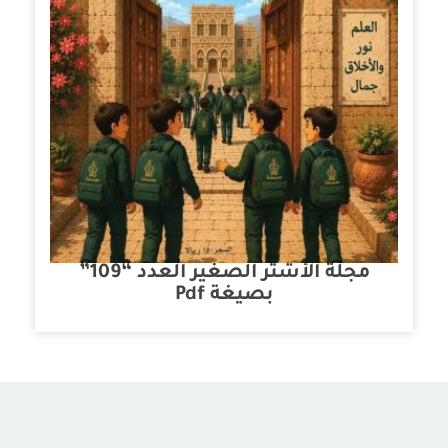
مجلة الأشتر الصغير العدد “109”
بصيغة Pdf