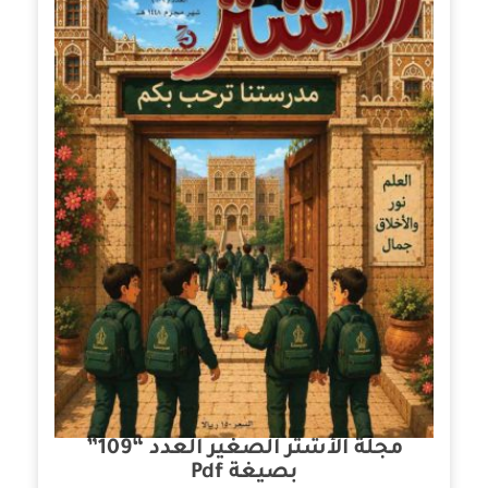
مجلة الأشتر الصغير العدد “109”
بصيغة Pdf