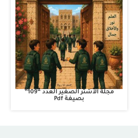
مجلة الأشتر الصغير العدد “109”
بصيغة Pdf